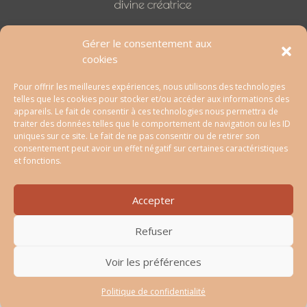
​​​​Trouve l’équilibre et déploie ton plein potentiel
Gérer le consentement aux
grâce au coaching holistique
cookies
Pour offrir les meilleures expériences, nous utilisons des technologies
​​​​ACCUEIL
telles que les cookies pour stocker et/ou accéder aux informations des
A PROPOS
appareils. Le fait de consentir à ces technologies nous permettra de
traiter des données telles que le comportement de navigation ou les ID
ACCOMPAGEMENTS
uniques sur ce site. Le fait de ne pas consentir ou de retirer son
RETRAITES
consentement peut avoir un effet négatif sur certaines caractéristiques
et fonctions.
RESSOURCES
COMMUNAUTE
Accepter
CONTACT
Refuser
COPYRIGHT © 2023 DIVINE-CREATRICE – TOUS DROITS RÉSERVÉS –
Voir les préférences
MENTIONS LÉGALES
–
CGU
–
CGV
–
POLITIQUE DE CONFIDENTIALITÉ
–
POLITIQUE DE COOKIES (UE)
Politique de confidentialité