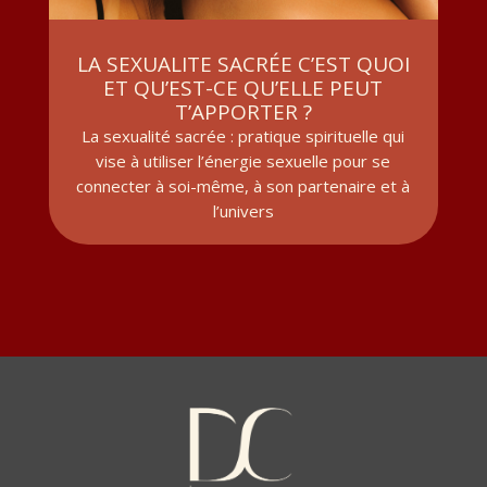
LA SEXUALITE SACRÉE C’EST QUOI
ET QU’EST-CE QU’ELLE PEUT
T’APPORTER ?
La sexualité sacrée : pratique spirituelle qui
vise à utiliser l’énergie sexuelle pour se
connecter à soi-même, à son partenaire et à
l’univers