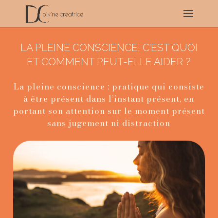
LA PLEINE CONSCIENCE, C’EST QUOI
ET COMMENT PEUT-ELLE AIDER ?
La pleine conscience : pratique qui consiste
à être présent dans l’instant présent, en
portant son attention sur le moment présent
sans jugement ni distraction