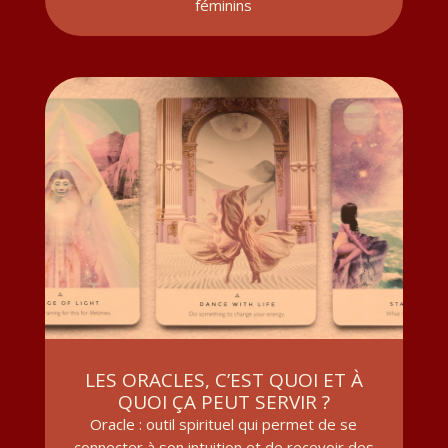
féminins
LES ORACLES, C’EST QUOI ET À
QUOI ÇA PEUT SERVIR ?
Oracle : outil spirituel qui permet de se
connecter à son intuition et de recevoir des