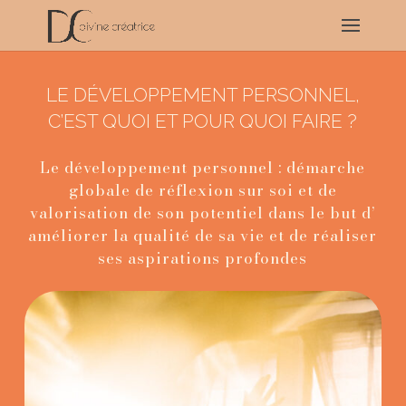
LE DÉVELOPPEMENT PERSONNEL,
C’EST QUOI ET POUR QUOI FAIRE ?
Le développement personnel : démarche
globale de réflexion sur soi et de
valorisation de son potentiel dans le but d’
améliorer la qualité de sa vie et de réaliser
ses aspirations profondes